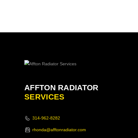
AFFTON RADIATOR
SERVICES
314-962-8282
rhonda@afftonradiator.com