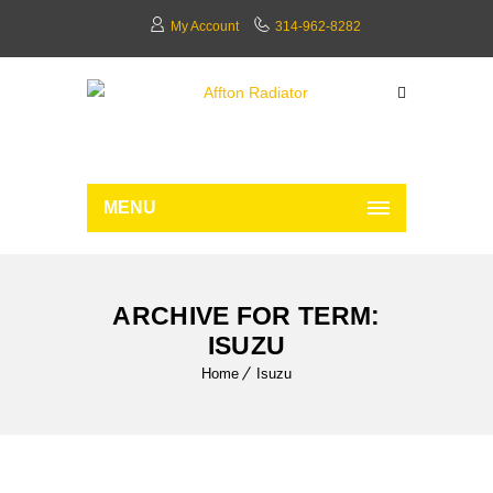
My Account
314-962-8282
MENU
ARCHIVE FOR TERM:
ISUZU
Home
Isuzu