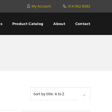
My Account
314-962-8282
es
Product Catalog
About
Contact